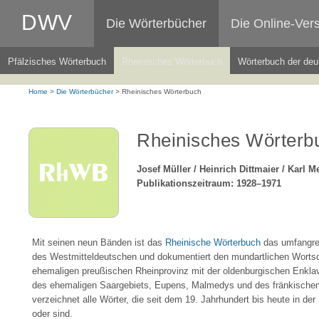
DWV
Die Wörterbücher
Die Online-Ver
Pfälzisches Wörterbuch
Rheinisches Wörterbuch
Wörterbuch der deu
Home
>
Die Wörterbücher
>
Rheinisches Wörterbuch
Rheinisches Wörterb
Josef Müller / Heinrich Dittmaier / Karl M
Publikationszeitraum: 1928–1971
Mit seinen neun Bänden ist das
Rheinische Wörterbuch
das umfangrei
des Westmitteldeutschen und dokumentiert den mundartlichen Wortsc
ehemaligen preußischen Rheinprovinz mit der oldenburgischen Enklave
des ehemaligen Saargebiets, Eupens, Malmedys und des fränkischen
verzeichnet alle Wörter, die seit dem 19. Jahrhundert bis heute in de
oder sind.